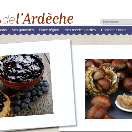
isans
Vos garanties
Notre région
Nos recettes faciles
Contactez nous