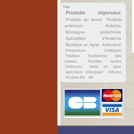
Tags
Produits régionaux
Produits du terroir
Produits
ardéchois
Ardèche
Montagne ardéchoise
Spécialités d’Ardèche
Boutique en ligne
Authenticité
Producteurs
Châtaigne
Tradition
Traditionnel
Idée
cadeau
Recettes faciles
Ardéchois
Vente en ligne
agriculture biologique
Artisans
Produits Bio
AB